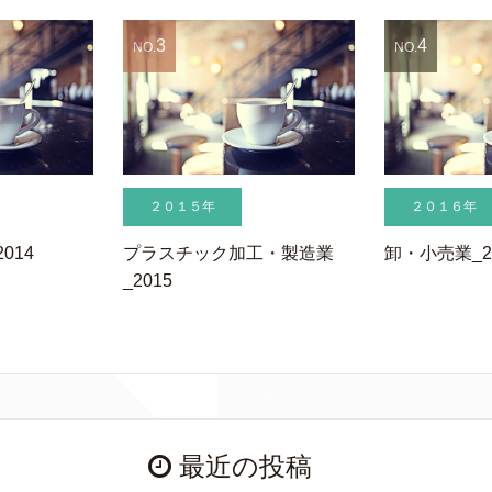
3
4
NO.
NO.
２０１５年
２０１６年
014
プラスチック加工・製造業
卸・小売業_2
_2015
最近の投稿