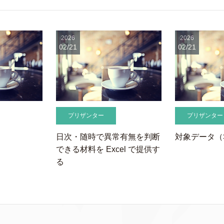
2026
2026
02/21
02/21
プリザンター
プリザンター
日次・随時で異常有無を判断
対象データ（S
できる材料を Excel で提供す
る