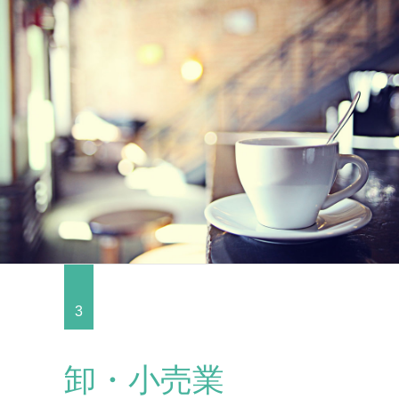
3
卸・小売業